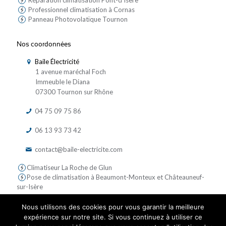
Réparation climatisation Pont-d'Isère
Professionnel climatisation à Cornas
Panneau Photovolatïque Tournon
Nos coordonnées
Baile Électricité
1 avenue maréchal Foch
Immeuble le Diana
07300 Tournon sur Rhône
04 75 09 75 86
06 13 93 73 42
contact@baile-electricite.com
Climatiseur La Roche de Glun
Pose de climatisation à Beaumont-Monteux et Châteauneuf-
sur-Isère
Nous utilisons des cookies pour vous garantir la meilleure
expérience sur notre site. Si vous continuez à utiliser ce