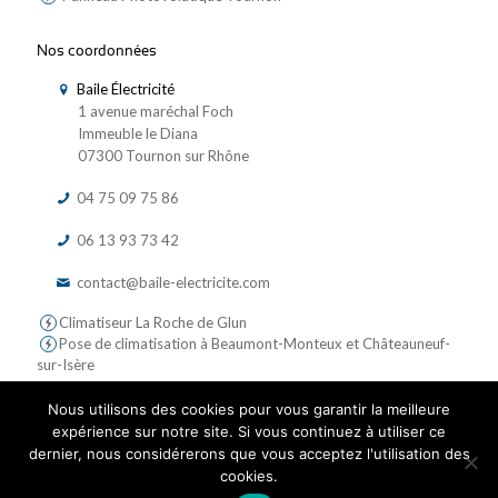
Nos coordonnées
Baile Électricité
1 avenue maréchal Foch
Immeuble le Diana
07300 Tournon sur Rhône
04 75 09 75 86
06 13 93 73 42
contact@baile-electricite.com
Climatiseur La Roche de Glun
Pose de climatisation à Beaumont-Monteux et Châteauneuf-
sur-Isère
Nous utilisons des cookies pour vous garantir la meilleure
expérience sur notre site. Si vous continuez à utiliser ce
dernier, nous considérerons que vous acceptez l'utilisation des
cookies.
© 2019 Baile Electricite - Tous droits réservés | Réalisé par