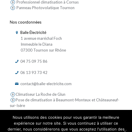
Professionnel climatisation à Cornas
Panneau Photovolatïque Tournon
Nos coordonnées
Baile Électricité
1 avenue maréchal Foch
Immeuble le Diana
07300 Tournon sur Rhône
04 75 09 75 86
06 13 93 73 42
contact@baile-electricite.com
Climatiseur La Roche de Glun
Pose de climatisation à Beaumont-Monteux et Châteauneuf-
sur-Isère
Nous utilisons des cookies pour vous garantir la meilleure
expérience sur notre site. Si vous continuez à utiliser ce
dernier, nous considérerons que vous acceptez l'utilisation des