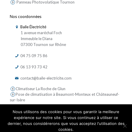
Panneau Photovolatïque Tournon
Nos coordonnées
Baile Électricité
1 avenue maréchal Foch
Immeuble le Diana
07300 Tournon sur Rhône
04 75 09 75 86
06 13 93 73 42
contact@baile-electricite.com
Climatiseur La Roche de Glun
Pose de climatisation à Beaumont-Monteux et Châteauneuf-
sur-Isère
Nous utilisons des cookies pour vous garantir la meilleure
expérience sur notre site. Si vous continuez à utiliser ce
dernier, nous considérerons que vous acceptez l'utilisation des
cookies.