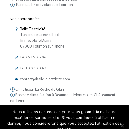
Panneau Photovolatïque Tournon
Nos coordonnées
Baile Électricité
1 avenue maréchal Foch
Immeuble le Diana
07300 Tournon sur Rhône
04 75 09 75 86
06 13 93 73 42
contact@baile-electricite.com
Climatiseur La Roche de Glun
Pose de climatisation à Beaumont-Monteux et Châteauneuf-
sur-Isère
Nous utilisons des cookies pour vous garantir la meilleure
expérience sur notre site. Si vous continuez à utiliser ce
dernier, nous considérerons que vous acceptez l'utilisation des