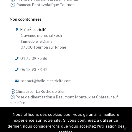
Panneau Photovolatïque Tournon
Nos coordonnées
Baile Électricité
1 avenue maréchal Foch
Immeuble le Diana
07300 Tournon sur Rhône
04 75 09 75 86
06 13 93 73 42
contact@baile-electricite.com
Climatiseur La Roche de Glun
Pose de climatisation à Beaumont-Monteux et Châteauneuf-
sur-Isère
Nous utilisons des cookies pour vous garantir la meilleure
expérience sur notre site. Si vous continuez à utiliser ce
dernier, nous considérerons que vous acceptez l'utilisation des