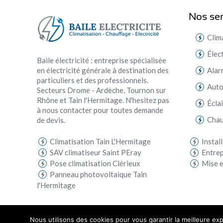
Nos ser
Clim
Élec
Baile électricité : entreprise spécialisée
en électricité générale à destination des
Alar
particuliers et des professionnels.
Aut
Secteurs Drome - Ardèche, Tournon sur
Rhône et Tain l'Hermitage. N'hesitez pas
Écla
à nous contacter pour toutes demande
Chau
de devis.
Climatisation Tain L'Hermitage
Instal
SAV climatiseur Saint PEray
Entrep
Pose climatisation Clérieux
Mise e
Panneau photovoltaique Tain
l'Hermitage
Nous utilisons des cookies pour vous garantir la meilleure exp
© 2019 Baile Electricite - Tous droits réservés | Réalisé