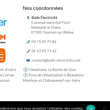
Nos coordonnées
Baile Électricité
1 avenue maréchal Foch
Immeuble le Diana
07300 Tournon sur Rhône
04 75 09 75 86
06 13 93 73 42
contact@baile-electricite.com
Climatiseur La Roche de Glun
nt-d'Isère
Pose de climatisation à Beaumont-
 à Cornas
Monteux et Châteauneuf-sur-Isère
ournon
nsidérerons que vous acceptez l'utilisation des cookies.
Ok