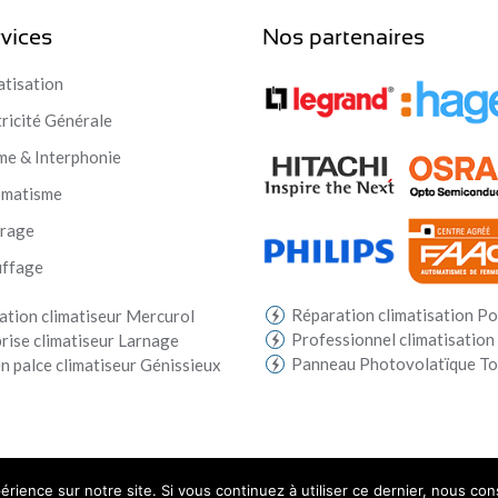
vices
Nos partenaires
atisation
tricité Générale
me & Interphonie
omatisme
irage
ffage
Réparation climatisation Po
lation climatiseur Mercurol
Professionnel climatisation
rise climatiseur Larnage
Panneau Photovolatïque T
n palce climatiseur Génissieux
érience sur notre site. Si vous continuez à utiliser ce dernier, nous co
 par
LICOM Développement
|
Mentions Légales
|
RGPD