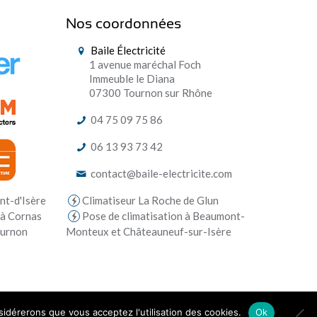
Nos coordonnées
Baile Électricité
1 avenue maréchal Foch
Immeuble le Diana
07300 Tournon sur Rhône
04 75 09 75 86
06 13 93 73 42
contact@baile-electricite.com
Climatiseur La Roche de Glun
nt-d'Isère
Pose de climatisation à Beaumont-
 à Cornas
Monteux et Châteauneuf-sur-Isère
ournon
nsidérerons que vous acceptez l'utilisation des cookies.
Ok