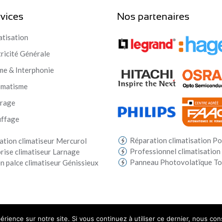
vices
Nos partenaires
atisation
tricité Générale
me & Interphonie
omatisme
irage
ffage
Réparation climatisation Po
lation climatiseur Mercurol
Professionnel climatisation
rise climatiseur Larnage
Panneau Photovolatïque T
n palce climatiseur Génissieux
érience sur notre site. Si vous continuez à utiliser ce dernier, nous co
 par
LICOM Développement
|
Mentions Légales
|
RGPD