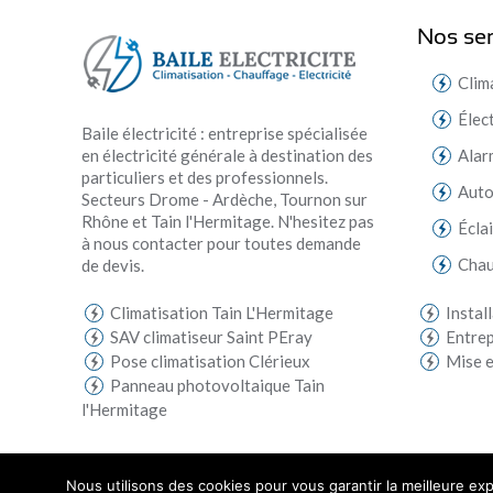
Nos ser
Clim
Élec
Baile électricité : entreprise spécialisée
en électricité générale à destination des
Alar
particuliers et des professionnels.
Aut
Secteurs Drome - Ardèche, Tournon sur
Rhône et Tain l'Hermitage. N'hesitez pas
Écla
à nous contacter pour toutes demande
Chau
de devis.
Climatisation Tain L'Hermitage
Instal
SAV climatiseur Saint PEray
Entrep
Pose climatisation Clérieux
Mise e
Panneau photovoltaique Tain
l'Hermitage
Nous utilisons des cookies pour vous garantir la meilleure exp
© 2019 Baile Electricite - Tous droits réservés | Réalisé