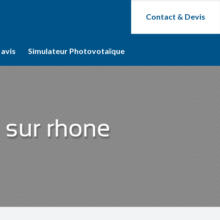
Contact & Devis
 avis
Simulateur Photovotaïque
 sur rhone