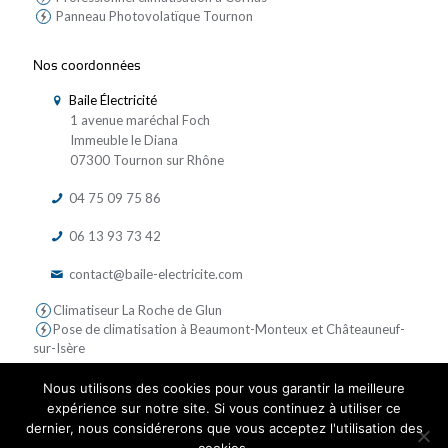
Panneau Photovolatïque Tournon
Nos coordonnées
Baile Électricité
1 avenue maréchal Foch
Immeuble le Diana
07300 Tournon sur Rhône
04 75 09 75 86
06 13 93 73 42
contact@baile-electricite.com
Climatiseur La Roche de Glun
Pose de climatisation à Beaumont-Monteux et Châteauneuf-
sur-Isère
Nous utilisons des cookies pour vous garantir la meilleure
expérience sur notre site. Si vous continuez à utiliser ce
dernier, nous considérerons que vous acceptez l'utilisation des