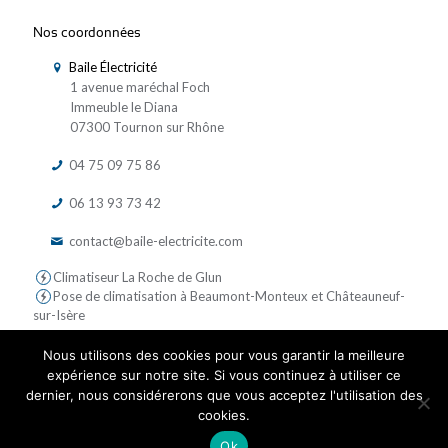
Nos coordonnées
Baile Électricité
1 avenue maréchal Foch
Immeuble le Diana
07300 Tournon sur Rhône
04 75 09 75 86
06 13 93 73 42
contact@baile-electricite.com
Climatiseur La Roche de Glun
Pose de climatisation à Beaumont-Monteux et Châteauneuf-
sur-Isère
Nous utilisons des cookies pour vous garantir la meilleure
expérience sur notre site. Si vous continuez à utiliser ce
dernier, nous considérerons que vous acceptez l'utilisation des
cookies.
© 2019 Baile Electricite - Tous droits réservés | Réalisé par
Ok