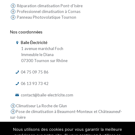
Réparation climatisation Pont-d'Isère
Professionnel climatisation à Cornas
Panneau Photovolatïque Tournon
Nos coordonnées
Baile Électricité
1 avenue maréchal Foch
Immeuble le Diana
07300 Tournon sur Rhône
04 75 09 75 86
06 13 93 73 42
contact@baile-electricite.com
Climatiseur La Roche de Glun
Pose de climatisation à Beaumont-Monteux et Châteauneuf-
sur-Isère
Nous utilisons des cookies pour vous garantir la meilleure