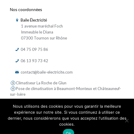
Nos coordonnées
Baile Électricité
1 avenue maréchal Foch
Immeuble le Diana
07300 Tournon sur Rhône
04 75 09 75 86
06 13 93 73 42
contact@baile-electricite.com
Climatiseur La Roche de Glun
Pose de climatisation à Beaumont-Monteux et Châteauneuf-
sur-Isère
Nous utilisons des cookies pour vous garantir la meilleure
expérience sur notre site. Si vous continuez à utiliser ce
dernier, nous considérerons que vous acceptez l'utilisation des
cookies.
© 2019 Baile Electricite - Tous droits réservés | Réalisé par
Ok