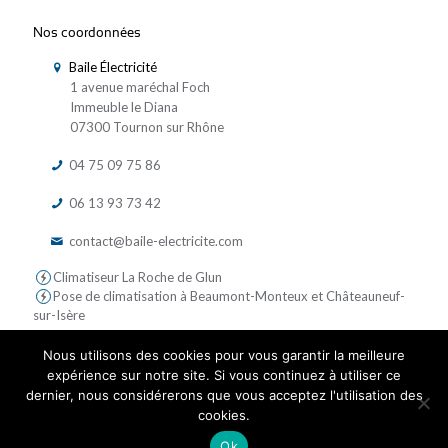
Nos coordonnées
Baile Électricité
1 avenue maréchal Foch
Immeuble le Diana
07300 Tournon sur Rhône
04 75 09 75 86
06 13 93 73 42
contact@baile-electricite.com
Climatiseur La Roche de Glun
Pose de climatisation à Beaumont-Monteux et Châteauneuf-
sur-Isère
Nous utilisons des cookies pour vous garantir la meilleure
expérience sur notre site. Si vous continuez à utiliser ce
dernier, nous considérerons que vous acceptez l'utilisation des
cookies.
© 2019 Baile Electricite - Tous droits réservés | Réalisé par
Ok