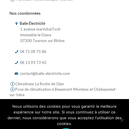
Nos coordonnées
Baile Électricité
1 avenue maréchal Foch
Immeuble le Diana
07300 Tournon sur Rhône
04 75 09 75 86
06 13 93 73 42
contact@baile-electricite.com
Climatiseur La Roche de Glun
Pose de climatisation à Beaumont-Monteux et Châteauneuf-
sur-Isère
Nous utilisons des cookies pour vous garantir la meilleure
expérience sur notre site. Si vous continuez à utiliser ce
dernier, nous considérerons que vous acceptez l'utilisation des
cookies.
© 2019 Baile Electricite - Tous droits réservés | Réalisé par