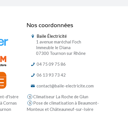
Nos coordonnées
Baile Électricité
1 avenue maréchal Foch
Immeuble le Diana
07300 Tournon sur Rhône
04 75 09 75 86
06 13 93 73 42
contact@baile-electricite.com
Climatiseur La Roche de Glun
nt-d'Isère
Pose de climatisation à Beaumont-
 à Cornas
Monteux et Châteauneuf-sur-Isère
ournon