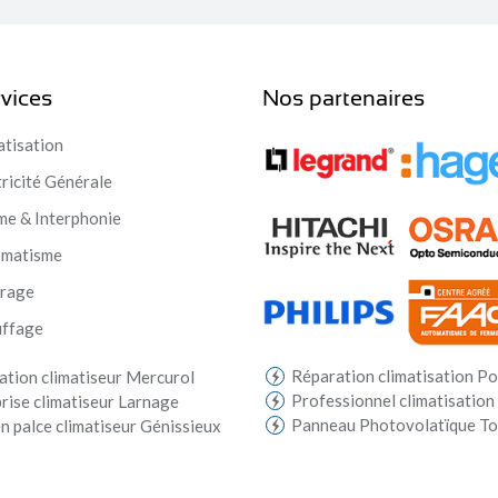
vices
Nos partenaires
atisation
tricité Générale
me & Interphonie
omatisme
irage
ffage
Réparation climatisation Po
lation climatiseur Mercurol
Professionnel climatisation
rise climatiseur Larnage
Panneau Photovolatïque T
n palce climatiseur Génissieux