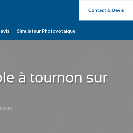
Contact & Devis
 avis
Simulateur Photovotaïque
ble à tournon sur
e 07300