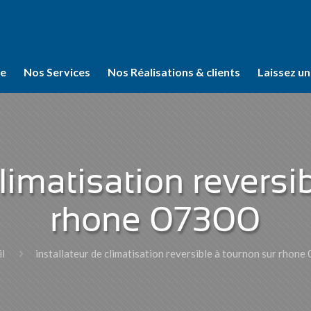
se
Nos Services
Nos Réalisations & clients
Laissez un
climatisation reversi
rhone 07300
il
installateur de climatisation reversible à tournon sur rhon