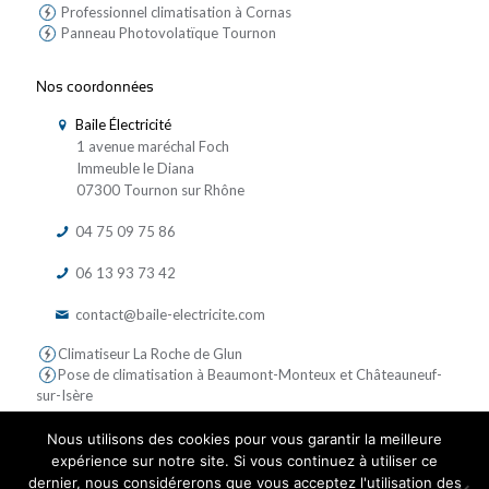
Professionnel climatisation à Cornas
Panneau Photovolatïque Tournon
Nos coordonnées
Baile Électricité
1 avenue maréchal Foch
Immeuble le Diana
07300 Tournon sur Rhône
04 75 09 75 86
06 13 93 73 42
contact@baile-electricite.com
Climatiseur La Roche de Glun
Pose de climatisation à Beaumont-Monteux et Châteauneuf-
sur-Isère
Nous utilisons des cookies pour vous garantir la meilleure
expérience sur notre site. Si vous continuez à utiliser ce
dernier, nous considérerons que vous acceptez l'utilisation des