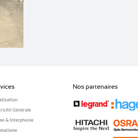
vices
Nos partenaires
atisation
tricité Générale
me & Interphonie
omatisme