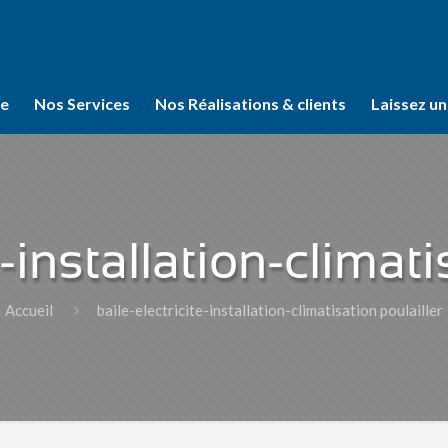
se
Nos Services
Nos Réalisations & clients
Laissez un
e-installation-climati
Accueil
baile-electricite-installation-climatisation poulailler