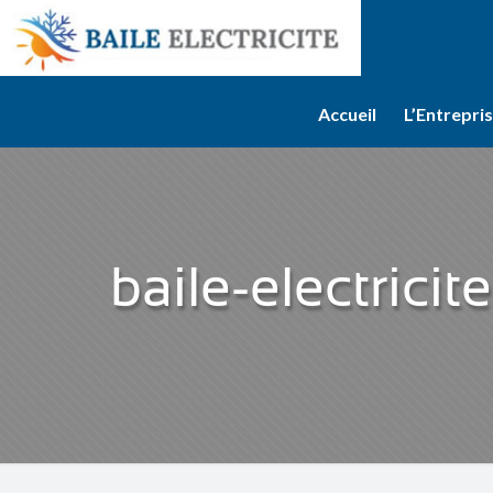
Accueil
L’Entrepri
baile-electricit