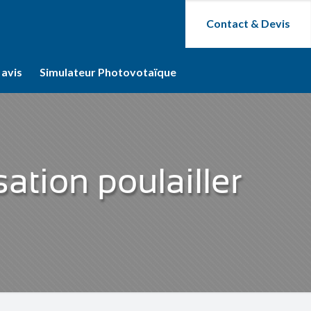
Contact & Devis
 avis
Simulateur Photovotaïque
sation poulailler