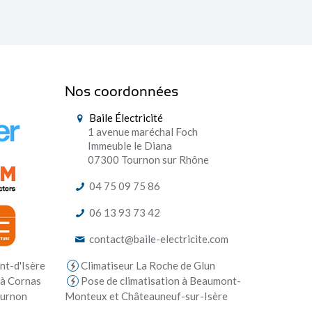
Nos coordonnées
Baile Électricité
1 avenue maréchal Foch
Immeuble le Diana
07300 Tournon sur Rhône
04 75 09 75 86
06 13 93 73 42
contact@baile-electricite.com
Climatiseur La Roche de Glun
nt-d'Isère
Pose de climatisation à Beaumont-
 à Cornas
Monteux et Châteauneuf-sur-Isère
ournon