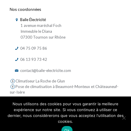
Nos coordonnées
Baile Électricité
1 avenue maréchal Foch
Immeuble le Diana
07300 Tournon sur Rhône
04 75 09 75 86
06 13 93 73 42
contact@baile-electricite.com
Climatiseur La Roche de Glun
Pose de climatisation à Beaumont-Monteux et Châteauneuf-
sur-Isère
Nous utilisons des cookies pour vous garantir la meilleure
expérience sur notre site. Si vous continuez à utiliser ce
dernier, nous considérerons que vous acceptez l'utilisation des
cookies.
© 2019 Baile Electricite - Tous droits réservés | Réalisé par
Ok