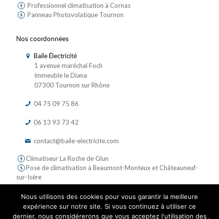
Professionnel climatisation à Cornas
Panneau Photovolatïque Tournon
Nos coordonnées
Baile Électricité
1 avenue maréchal Foch
Immeuble le Diana
07300 Tournon sur Rhône
04 75 09 75 86
06 13 93 73 42
contact@baile-electricite.com
Climatiseur La Roche de Glun
Pose de climatisation à Beaumont-Monteux et Châteauneuf-
sur-Isère
Nous utilisons des cookies pour vous garantir la meilleure
expérience sur notre site. Si vous continuez à utiliser ce
dernier, nous considérerons que vous acceptez l'utilisation des