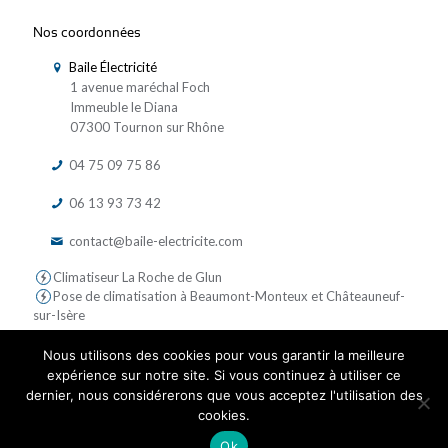
Nos coordonnées
Baile Électricité
1 avenue maréchal Foch
Immeuble le Diana
07300 Tournon sur Rhône
04 75 09 75 86
06 13 93 73 42
contact@baile-electricite.com
Climatiseur La Roche de Glun
Pose de climatisation à Beaumont-Monteux et Châteauneuf-
sur-Isère
Nous utilisons des cookies pour vous garantir la meilleure
expérience sur notre site. Si vous continuez à utiliser ce
dernier, nous considérerons que vous acceptez l'utilisation des
cookies.
© 2019 Baile Electricite - Tous droits réservés | Réalisé par
Ok