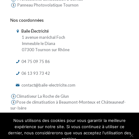
Panneau Photovolatïque Tournon
Nos coordonnées
Baile Électricité
1 avenue maréchal Foch
Immeuble le Diana
07300 Tournon sur Rhône
04 75 09 75 86
06 13 93 73 42
contact@baile-electricite.com
Climatiseur La Roche de Glun
Pose de climatisation à Beaumont-Monteux et Châteauneuf-
sur-Isère
Nous utilisons des cookies pour vous garantir la meilleure
expérience sur notre site. Si vous continuez à utiliser ce
dernier, nous considérerons que vous acceptez l'utilisation des