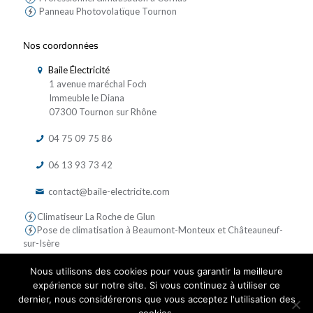
Panneau Photovolatïque Tournon
Nos coordonnées
Baile Électricité
1 avenue maréchal Foch
Immeuble le Diana
07300 Tournon sur Rhône
04 75 09 75 86
06 13 93 73 42
contact@baile-electricite.com
Climatiseur La Roche de Glun
Pose de climatisation à Beaumont-Monteux et Châteauneuf-
sur-Isère
Nous utilisons des cookies pour vous garantir la meilleure
expérience sur notre site. Si vous continuez à utiliser ce
dernier, nous considérerons que vous acceptez l'utilisation des