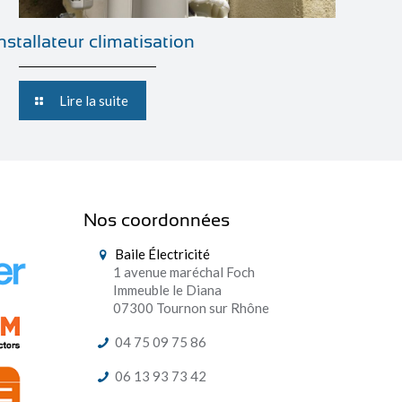
installateur climatisation
Lire la suite
Nos coordonnées
Baile Électricité
1 avenue maréchal Foch
Immeuble le Diana
07300 Tournon sur Rhône
04 75 09 75 86
06 13 93 73 42