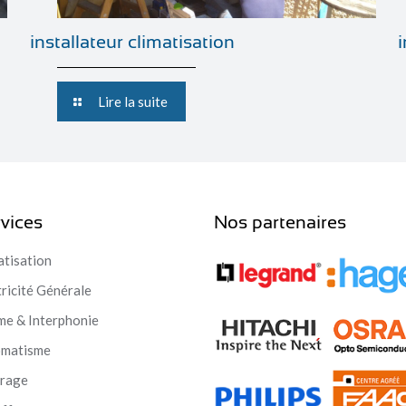
installateur climatisation
Lire la suite
vices
Nos partenaires
atisation
tricité Générale
me & Interphonie
omatisme
irage