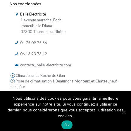
Nos coordonnées
Baile Électricité
1 avenue maréchal Foch
Immeuble le Diana
07300 Tournon sur Rhône
04 75 09 75 86
06 13 93 73 42
contact@baile-electricite.com
Climatiseur La Roche de Glun
Pose de climatisation à Beaumont-Monteux et Châteauneuf-
sur-Isère
Nous utilisons des cookies pour vous garantir la meilleure
expérience sur notre site. Si vous continuez à utiliser ce
dernier, nous considérerons que vous acceptez l'utilisation des
cookies.
© 2019 Baile Electricite - Tous droits réservés | Réalisé par
Ok
LICOM Développement
|
Mentions Légales
|
RGPD