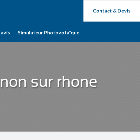
Contact & Devis
 avis
Simulateur Photovotaïque
rnon sur rhone