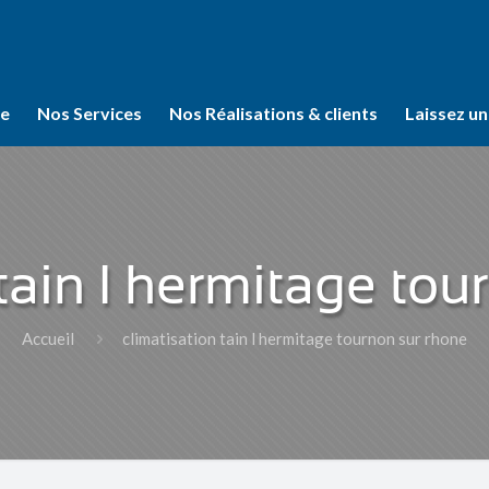
se
Nos Services
Nos Réalisations & clients
Laissez un
 tain l hermitage tou
Accueil
climatisation tain l hermitage tournon sur rhone