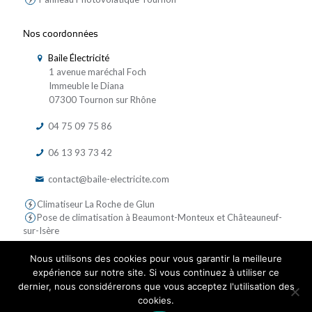
Nos coordonnées
Baile Électricité
1 avenue maréchal Foch
Immeuble le Diana
07300 Tournon sur Rhône
04 75 09 75 86
06 13 93 73 42
contact@baile-electricite.com
Climatiseur La Roche de Glun
Pose de climatisation à Beaumont-Monteux et Châteauneuf-
sur-Isère
Nous utilisons des cookies pour vous garantir la meilleure
expérience sur notre site. Si vous continuez à utiliser ce
dernier, nous considérerons que vous acceptez l'utilisation des
cookies.
© 2019 Baile Electricite - Tous droits réservés | Réalisé par