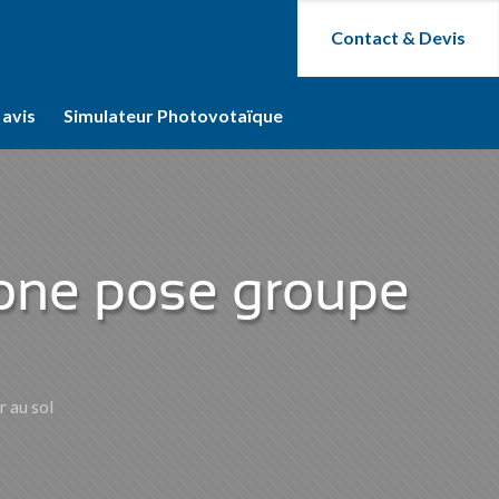
Contact & Devis
 avis
Simulateur Photovotaïque
rhone pose groupe
r au sol