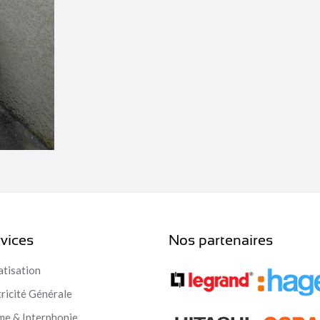
vices
Nos partenaires
atisation
tricité Générale
me & Interphonie