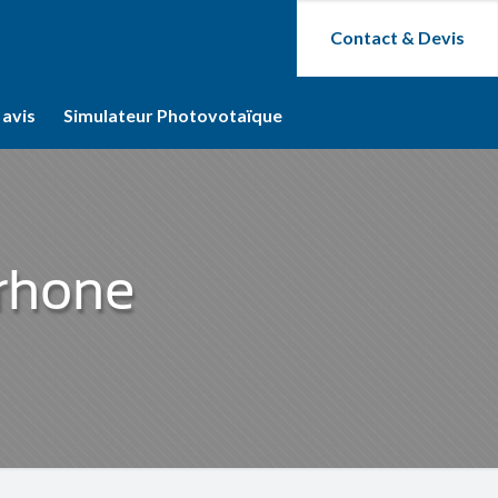
Contact & Devis
 avis
Simulateur Photovotaïque
 rhone