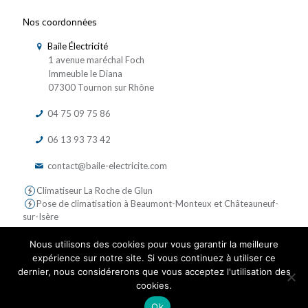
Nos coordonnées
Baile Électricité
1 avenue maréchal Foch
Immeuble le Diana
07300 Tournon sur Rhône
04 75 09 75 86
06 13 93 73 42
contact@baile-electricite.com
Climatiseur La Roche de Glun
Pose de climatisation à Beaumont-Monteux et Châteauneuf-
sur-Isère
Nous utilisons des cookies pour vous garantir la meilleure
expérience sur notre site. Si vous continuez à utiliser ce
dernier, nous considérerons que vous acceptez l'utilisation des
cookies.
© 2019 Baile Electricite - Tous droits réservés | Réalisé par
Ok