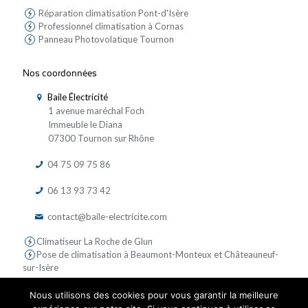
Réparation climatisation Pont-d'Isère
Professionnel climatisation à Cornas
Panneau Photovolatïque Tournon
Nos coordonnées
Baile Électricité
1 avenue maréchal Foch
Immeuble le Diana
07300 Tournon sur Rhône
04 75 09 75 86
06 13 93 73 42
contact@baile-electricite.com
Climatiseur La Roche de Glun
Pose de climatisation à Beaumont-Monteux et Châteauneuf-
sur-Isère
Nous utilisons des cookies pour vous garantir la meilleure