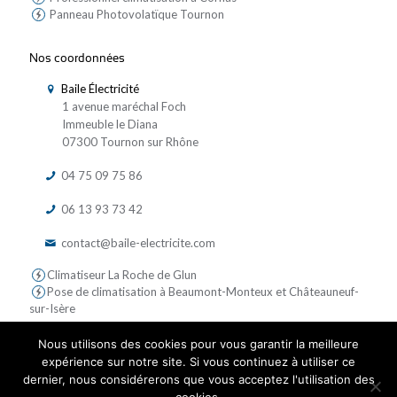
Panneau Photovolatïque Tournon
Nos coordonnées
Baile Électricité
1 avenue maréchal Foch
Immeuble le Diana
07300 Tournon sur Rhône
04 75 09 75 86
06 13 93 73 42
contact@baile-electricite.com
Climatiseur La Roche de Glun
Pose de climatisation à Beaumont-Monteux et Châteauneuf-
sur-Isère
Nous utilisons des cookies pour vous garantir la meilleure
expérience sur notre site. Si vous continuez à utiliser ce
dernier, nous considérerons que vous acceptez l'utilisation des