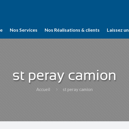
se
Nos Services
Nos Réalisations & clients
Laissez un
st peray camion
Accueil
st peray camion