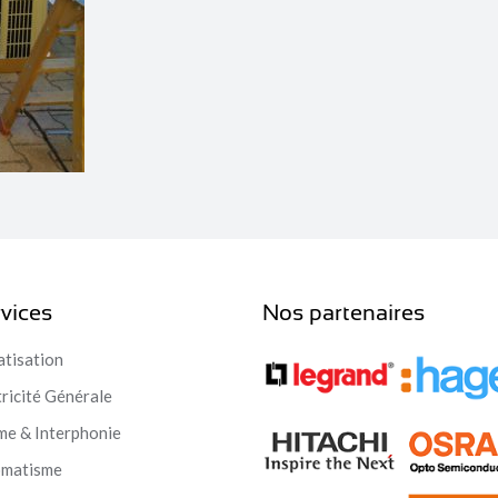
vices
Nos partenaires
atisation
tricité Générale
me & Interphonie
omatisme