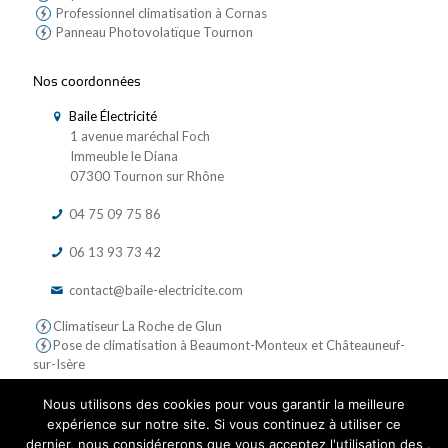
Professionnel climatisation à Cornas
Panneau Photovolatïque Tournon
Nos coordonnées
Baile Électricité
1 avenue maréchal Foch
Immeuble le Diana
07300 Tournon sur Rhône
04 75 09 75 86
06 13 93 73 42
contact@baile-electricite.com
Climatiseur La Roche de Glun
Pose de climatisation à Beaumont-Monteux et Châteauneuf-
sur-Isère
Nous utilisons des cookies pour vous garantir la meilleure
expérience sur notre site. Si vous continuez à utiliser ce
dernier, nous considérerons que vous acceptez l'utilisation des