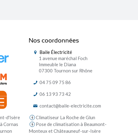
Nos coordonnées
Baile Électricité
1 avenue maréchal Foch
Immeuble le Diana
07300 Tournon sur Rhône
04 75 09 75 86
06 13 93 73 42
contact@baile-electricite.com
Climatiseur La Roche de Glun
nt-d'Isère
Pose de climatisation à Beaumont-
 à Cornas
Monteux et Châteauneuf-sur-Isère
ournon