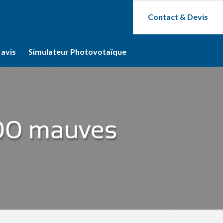
Contact & Devis
 avis
Simulateur Photovotaïque
7300 mauves