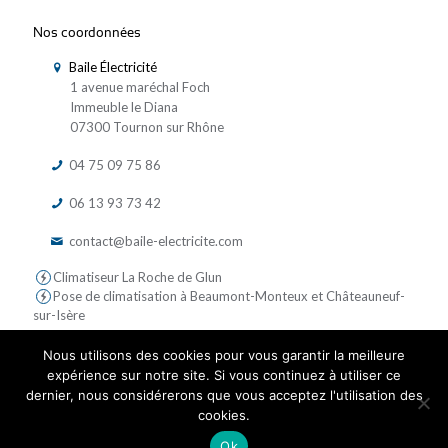
Nos coordonnées
Baile Électricité
1 avenue maréchal Foch
Immeuble le Diana
07300 Tournon sur Rhône
04 75 09 75 86
06 13 93 73 42
contact@baile-electricite.com
Climatiseur La Roche de Glun
Pose de climatisation à Beaumont-Monteux et Châteauneuf-
sur-Isère
Nous utilisons des cookies pour vous garantir la meilleure
expérience sur notre site. Si vous continuez à utiliser ce
dernier, nous considérerons que vous acceptez l'utilisation des
cookies.
© 2019 Baile Electricite - Tous droits réservés | Réalisé par
Ok