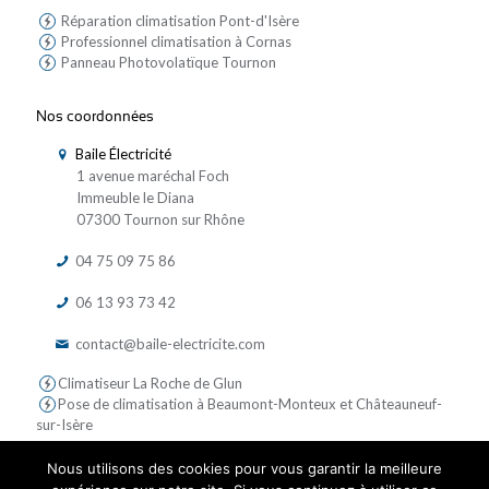
Réparation climatisation Pont-d'Isère
Professionnel climatisation à Cornas
Panneau Photovolatïque Tournon
Nos coordonnées
Baile Électricité
1 avenue maréchal Foch
Immeuble le Diana
07300 Tournon sur Rhône
04 75 09 75 86
06 13 93 73 42
contact@baile-electricite.com
Climatiseur La Roche de Glun
Pose de climatisation à Beaumont-Monteux et Châteauneuf-
sur-Isère
Nous utilisons des cookies pour vous garantir la meilleure