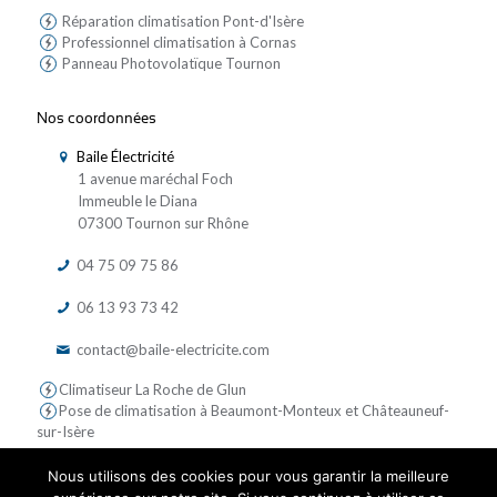
Réparation climatisation Pont-d'Isère
Professionnel climatisation à Cornas
Panneau Photovolatïque Tournon
Nos coordonnées
Baile Électricité
1 avenue maréchal Foch
Immeuble le Diana
07300 Tournon sur Rhône
04 75 09 75 86
06 13 93 73 42
contact@baile-electricite.com
Climatiseur La Roche de Glun
Pose de climatisation à Beaumont-Monteux et Châteauneuf-
sur-Isère
Nous utilisons des cookies pour vous garantir la meilleure