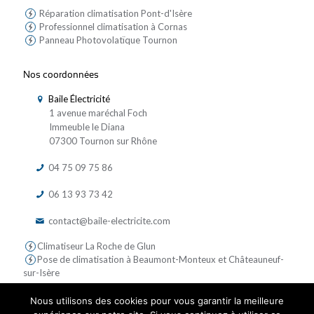
Réparation climatisation Pont-d'Isère
Professionnel climatisation à Cornas
Panneau Photovolatïque Tournon
Nos coordonnées
Baile Électricité
1 avenue maréchal Foch
Immeuble le Diana
07300 Tournon sur Rhône
04 75 09 75 86
06 13 93 73 42
contact@baile-electricite.com
Climatiseur La Roche de Glun
Pose de climatisation à Beaumont-Monteux et Châteauneuf-
sur-Isère
Nous utilisons des cookies pour vous garantir la meilleure