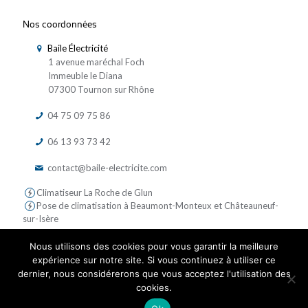
Nos coordonnées
Baile Électricité
1 avenue maréchal Foch
Immeuble le Diana
07300 Tournon sur Rhône
04 75 09 75 86
06 13 93 73 42
contact@baile-electricite.com
Climatiseur La Roche de Glun
Pose de climatisation à Beaumont-Monteux et Châteauneuf-
sur-Isère
Nous utilisons des cookies pour vous garantir la meilleure
expérience sur notre site. Si vous continuez à utiliser ce
dernier, nous considérerons que vous acceptez l'utilisation des
cookies.
© 2019 Baile Electricite - Tous droits réservés | Réalisé par