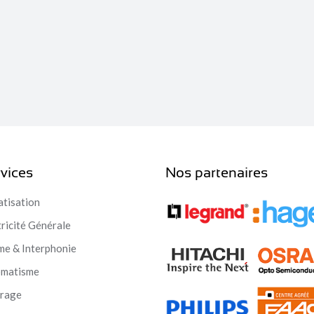
vices
Nos partenaires
atisation
tricité Générale
me & Interphonie
omatisme
irage