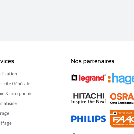
vices
Nos partenaires
atisation
tricité Générale
me & Interphonie
omatisme
irage
ffage