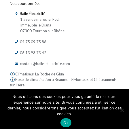
Nos coordonnées
Baile Électricité
1 avenue maréchal Foch
Immeuble le Diana
07300 Tournon sur Rhône
04 75 09 75 86
06 13 93 73 42
contact@baile-electricite.com
Climatiseur La Roche de Glun
Pose de climatisation à Beaumont-Monteux et Châteauneuf-
sur-Isère
Nous utilisons des cookies pour vous garantir la meilleure
expérience sur notre site. Si vous continuez à utiliser ce
dernier, nous considérerons que vous acceptez l'utilisation des
cookies.
© 2019 Baile Electricite - Tous droits réservés | Réalisé par
Ok
LICOM Développement
|
Mentions Légales
|
RGPD